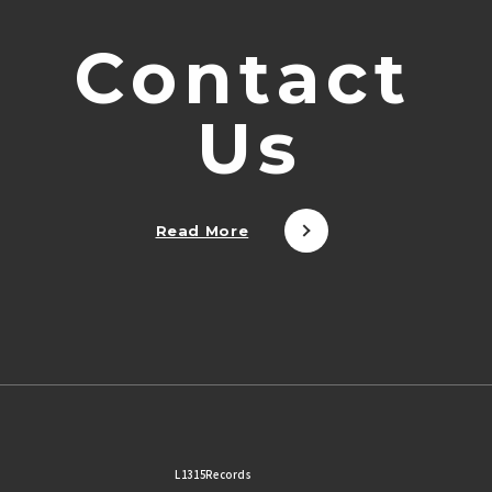
C
o
n
t
a
c
t
U
s
Read More
L1315Records