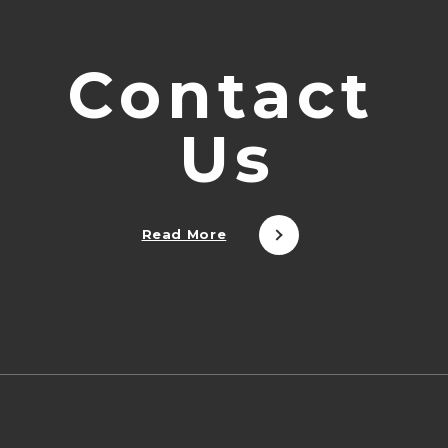
C
o
n
t
a
c
t
U
s
Read More