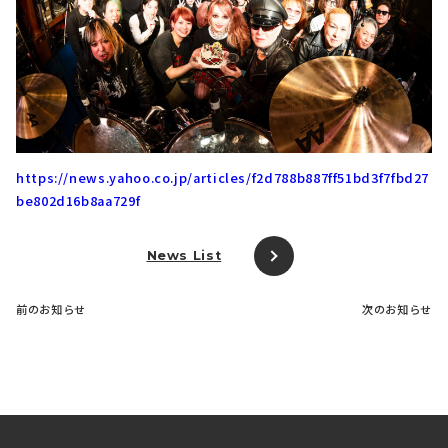
https://news.yahoo.co.jp/articles/f2d788b887ff51bd3f7fbd27
be802d16b8aa729f
News List
前のお知らせ
次のお知らせ